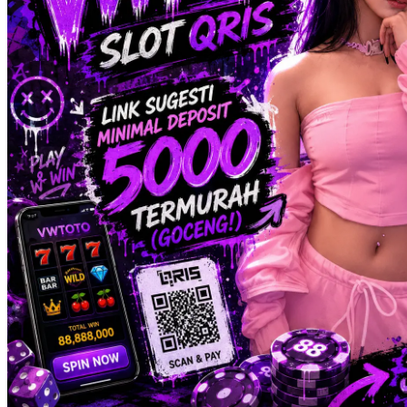
Twistshake
TY Toys
U
V
Veja
Vitaflow
Vtech
W
Waterland
Wellness
X