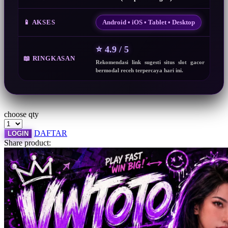
Squishmallows
📱 AKSES
Android • iOS • Tablet • Desktop
Starbooks
Stick-O
⭐ 4.9 / 5
📖 RINGKASAN
Stokke
Rekomendasi link sugesti situs slot gacor
bermodal receh terpercaya hari ini.
Sudocrem
Sumimo
Sunnylife
choose qty
Sun-Staches
DAFTAR
LOGIN
Share product:
Swimava
T
Tommee Tippee
Trunki
Tutti Bambini