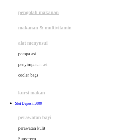
Joie
pengolah makanan
Joolz
Jujube
makanan & multivitamin
K
alat menyusui
Kiddycuts
pompa asi
Kumon
penyimpanan asi
L
cooler bags
Leapfrog
kursi makan
Leclerc
Slot Deposit 5000
Lee Vierra
Lillebaby
perawatan bayi
Little Bird Told Me
perawatan kulit
Little Miss Janis
Sunscreen