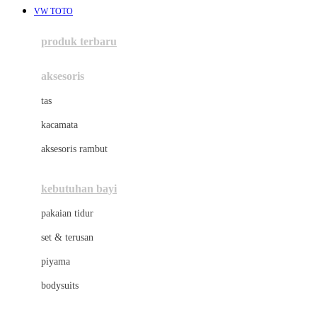
VW TOTO
Azetabio
produk terbaru
B
aksesoris
Baabaasheepz
tas
Babiators
kacamata
Baby Dove
aksesoris rambut
Baby Jogger
Baby Rovega
kebutuhan bayi
Babybee
pakaian tidur
Banana Boat
set & terusan
Banz
piyama
Barbie
bodysuits
Beaba