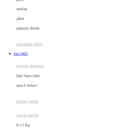
Dae Organics
setelan
Docare
jaket
Doona
pakaian dalam
Down To Earth
Drew
pakaian tidur
Dr. Brown's
Slot QRIS
E
kereta dorong
ELC
bayi baru lahir
Ergobaby
usia 6 bulan+
Expert Care
koper anak
Ezyroller
kursi mobil
F
0-13 Kg